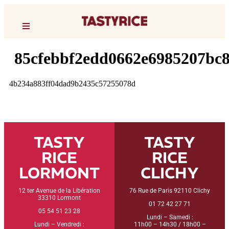
85cfebbf2edd0662e6985207bc
4b234a883ff04dad9b2435c57255078d
TASTY
TASTY
RICE
RICE
LORMONT
CLICHY
12 ter Avenue de la Libération
76 Rue de Paris 92110 Clichy
33310 Lormont
01 72 42 27 71
05 54 51 23 28
Lundi – Samedi :
Lundi – Vendredi :
11h00 – 14h30 / 18h00 –