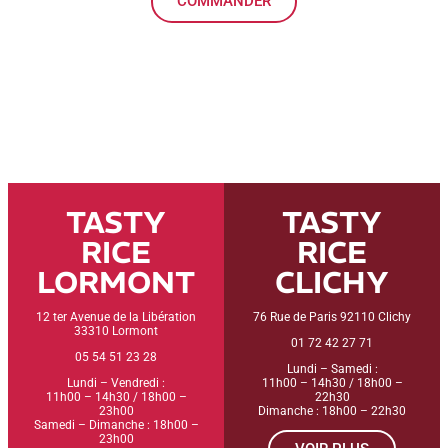
COMMANDER
TASTY
TASTY
RICE
RICE
LORMONT
CLICHY
12 ter Avenue de la Libération
76 Rue de Paris 92110 Clichy
33310 Lormont
01 72 42 27 71
05 54 51 23 28
Lundi – Samedi :
Lundi – Vendredi :
11h00 – 14h30 / 18h00 –
11h00 – 14h30 / 18h00 –
22h30
23h00
Dimanche : 18h00 – 22h30
Samedi – Dimanche : 18h00 –
23h00