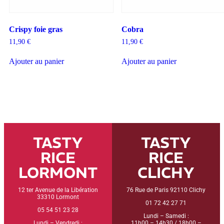
Crispy foie gras
Cobra
11,90
€
11,90
€
Ajouter au panier
Ajouter au panier
TASTY
TASTY
RICE
RICE
LORMONT
CLICHY
12 ter Avenue de la Libération
76 Rue de Paris 92110 Clichy
33310 Lormont
01 72 42 27 71
05 54 51 23 28
Lundi – Samedi :
Lundi – Vendredi :
11h00 – 14h30 / 18h00 –