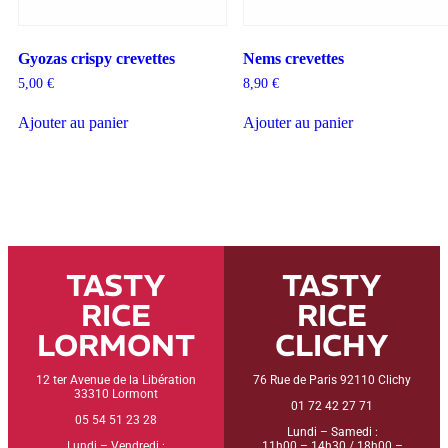
Gyozas crispy crevettes
Nems crevettes
5,00
€
8,90
€
Ajouter au panier
Ajouter au panier
TASTY
TASTY
RICE
RICE
LORMONT
CLICHY
12 ter Avenue de la Libération
76 Rue de Paris 92110 Clichy
33310 Lormont
01 72 42 27 71
05 54 51 23 28
Lundi – Samedi :
Lundi – Vendredi :
11h00 – 14h30 / 18h00 –