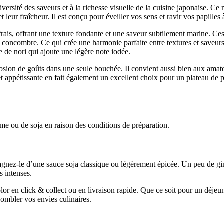
ersité des saveurs et à la richesse visuelle de la cuisine japonaise. C
 leur fraîcheur. Il est conçu pour éveiller vos sens et ravir vos papille
is, offrant une texture fondante et une saveur subtilement marine. Ces 
du concombre. Ce qui crée une harmonie parfaite entre textures et saveurs
e de nori qui ajoute une légère note iodée.
osion de goûts dans une seule bouchée. Il convient aussi bien aux amat
t appétissante en fait également un excellent choix pour un plateau de p
ame ou de soja en raison des conditions de préparation.
agnez-le d’une sauce soja classique ou légèrement épicée. Un peu de 
 intenses.
en click & collect ou en livraison rapide. Que ce soit pour un déjeune
ombler vos envies culinaires.