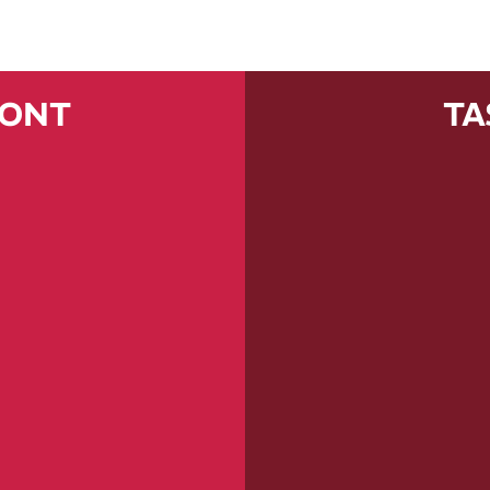
MONT
TA