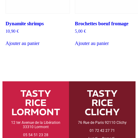
Dynamite shrimps
Brochettes boeuf fromage
10,90
€
5,00
€
Ajouter au panier
Ajouter au panier
TASTY
TASTY
RICE
RICE
LORMONT
CLICHY
12 ter Avenue de la Libération
76 Rue de Paris 92110 Clichy
33310 Lormont
01 72 42 27 71
05 54 51 23 28