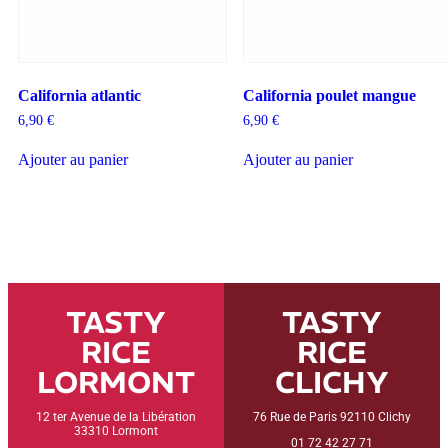
California atlantic
California poulet mangue
6,90
€
6,90
€
Ajouter au panier
Ajouter au panier
TASTY
TASTY
RICE
RICE
LORMONT
CLICHY
12 ter Avenue de la Libération
76 Rue de Paris 92110 Clichy
33310 Lormont
01 72 42 27 71