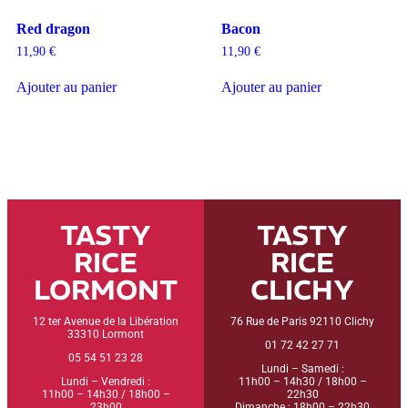
Red dragon
Bacon
11,90
€
11,90
€
Ajouter au panier
Ajouter au panier
TASTY
TASTY
RICE
RICE
LORMONT
CLICHY
12 ter Avenue de la Libération
76 Rue de Paris 92110 Clichy
33310 Lormont
01 72 42 27 71
05 54 51 23 28
Lundi – Samedi :
Lundi – Vendredi :
11h00 – 14h30 / 18h00 –
11h00 – 14h30 / 18h00 –
22h30
23h00
Dimanche : 18h00 – 22h30