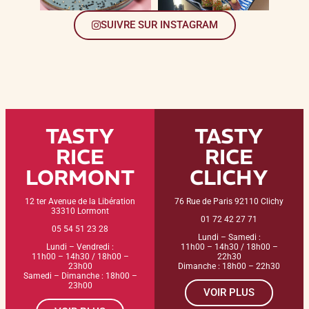
SUIVRE SUR INSTAGRAM
TASTY
TASTY
RICE
RICE
LORMONT
CLICHY
12 ter Avenue de la Libération
76 Rue de Paris 92110 Clichy
33310 Lormont
01 72 42 27 71
05 54 51 23 28
Lundi – Samedi :
Lundi – Vendredi :
11h00 – 14h30 / 18h00 –
11h00 – 14h30 / 18h00 –
22h30
23h00
Dimanche : 18h00 – 22h30
Samedi – Dimanche : 18h00 –
23h00
VOIR PLUS