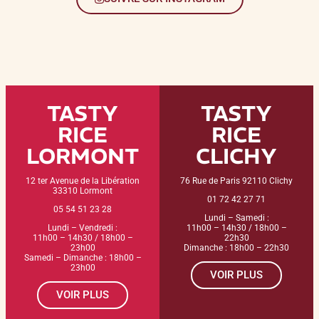
TASTY
TASTY
RICE
RICE
LORMONT
CLICHY
12 ter Avenue de la Libération
76 Rue de Paris 92110 Clichy
33310 Lormont
01 72 42 27 71
05 54 51 23 28
Lundi – Samedi :
Lundi – Vendredi :
11h00 – 14h30 / 18h00 –
11h00 – 14h30 / 18h00 –
22h30
23h00
Dimanche : 18h00 – 22h30
Samedi – Dimanche : 18h00 –
23h00
VOIR PLUS
VOIR PLUS