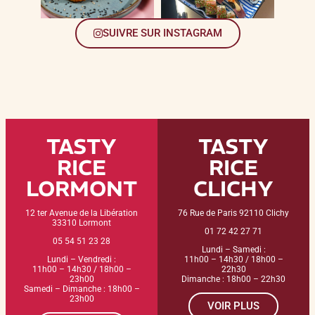
SUIVRE SUR INSTAGRAM
TASTY
TASTY
RICE
RICE
LORMONT
CLICHY
12 ter Avenue de la Libération
76 Rue de Paris 92110 Clichy
33310 Lormont
01 72 42 27 71
05 54 51 23 28
Lundi – Samedi :
Lundi – Vendredi :
11h00 – 14h30 / 18h00 –
11h00 – 14h30 / 18h00 –
22h30
23h00
Dimanche : 18h00 – 22h30
Samedi – Dimanche : 18h00 –
23h00
VOIR PLUS