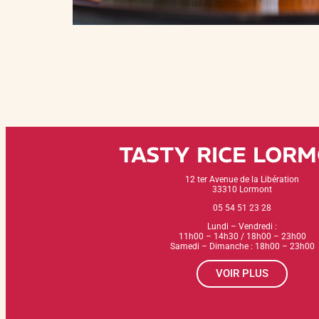
TASTY RICE LOR
12 ter Avenue de la Libération
33310 Lormont
05 54 51 23 28
Lundi – Vendredi :
11h00 – 14h30 / 18h00 – 23h00
Samedi – Dimanche : 18h00 – 23h00
VOIR PLUS