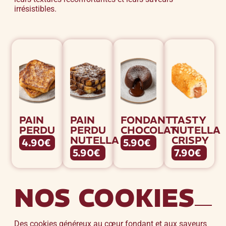
irrésistibles.
PAIN
PAIN
FONDANT
TASTY
PERDU
PERDU
CHOCOLAT
NUTELLA
NUTELLA
CRISPY
4.90€
5.90€
5.90€
7.90€
NOS COOKIES
Des cookies généreux au cœur fondant et aux saveurs