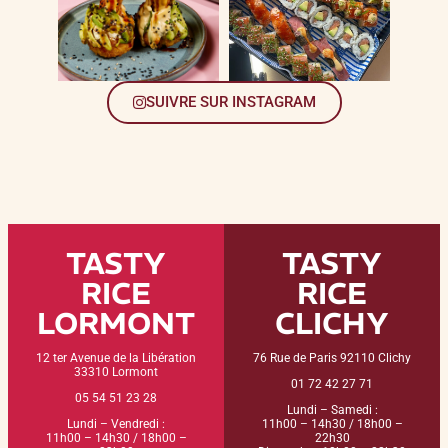
SUIVRE SUR INSTAGRAM
TASTY
TASTY
RICE
RICE
LORMONT
CLICHY
12 ter Avenue de la Libération
76 Rue de Paris 92110 Clichy
33310 Lormont
01 72 42 27 71
05 54 51 23 28
Lundi – Samedi :
Lundi – Vendredi :
11h00 – 14h30 / 18h00 –
11h00 – 14h30 / 18h00 –
22h30